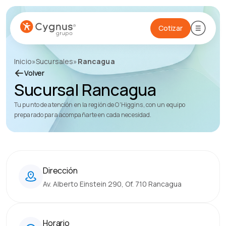
Cotizar
Inicio
»
Sucursales
»
Rancagua
Volver
Sucursal Rancagua
Tu punto de atención en la región de O'Higgins, con un equipo
preparado para acompañarte en cada necesidad.
Dirección
Av. Alberto Einstein 290, Of. 710 Rancagua
Horario