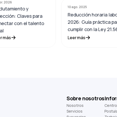
br. 2026
10 ago. 2025
clutamiento y
Reducción horaria labo
ección: Claves para
2026: Guía práctica p
ectar con el talento
cumplir con la Ley 21.5
al
r más
Leer más
Sobre nosotros
Info
Nosotros
Centro
Servicios
Postul
Sucursales
Trabaj