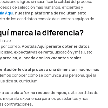
cisiones ágiles sin sacrificar la calidad del proceso.
ocesos de selección más humanos, eficientes y
la Aquí
,
nuestra plataforma de reclutamiento
nto de los candidatos como la de nuestros equipos de
uí marca la diferencia?
 inicio
s por correo,
Postula Aquí permite obtener datos
bilidad, expectativas de renta, ubicación y más. Esto
 precisa, alineada con las vacantes reales.
sentación le da al proceso una dimensión mucho más
odemos conocer cómo se comunica una persona, qué la
 que dice su currículum.
una sola plataforma reduce tiempos,
evita pérdidas de
to mejora la experiencia para los postulantes y nos
as contrataciones.