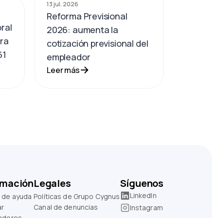
13 jul. 2026
Reforma Previsional
ral
2026: aumenta la
ara
cotización previsional del
61
empleador
Leer más
rmación
Legales
Síguenos
LinkedIn
 de ayuda
Políticas de Grupo Cygnus
ar
Canal de denuncias
Instagram
adores