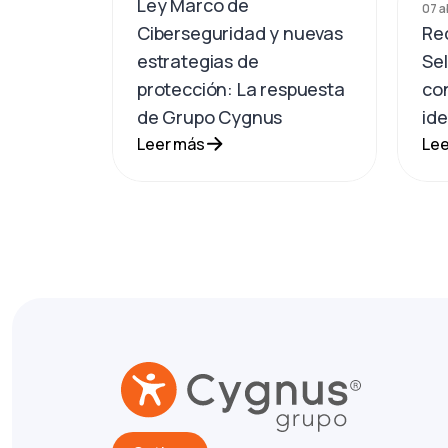
Ley Marco de
07 a
Ciberseguridad y nuevas
Re
estrategias de
Sel
protección: La respuesta
con
de Grupo Cygnus
ide
Leer más
Lee